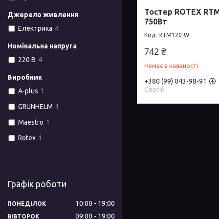
Тостер ROTEX RTM
Джерело живлення
750Вт
Електрика
4
RTM120-W
Номінальна напруга
742 ₴
220 В
4
Немає в наявності
Виробник
+380 (99) 043-98-91
Сергій
A-plus
1
GRUNHELM
1
Maestro
1
Rotex
1
Графік роботи
10:00
19:00
ПОНЕДІЛОК
09:00
19:00
ВІВТОРОК