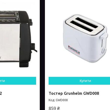
ити
Купити
2
Тостер Grunhelm GWD008
GWD008
859 ₴