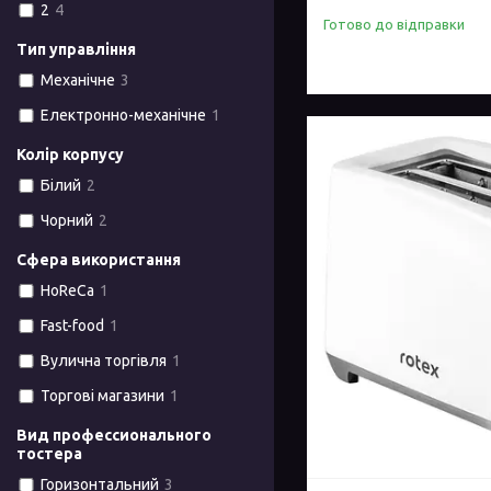
2
4
Готово до відправки
Тип управління
Механічне
3
Електронно-механічне
1
Колір корпусу
Білий
2
Чорний
2
Сфера використання
HoReCa
1
Fast-food
1
Вулична торгівля
1
Торгові магазини
1
Вид профессионального
тостера
Горизонтальний
3