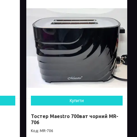
Купити
Тостер Maestro 700ват чорний MR-
706
MR-706