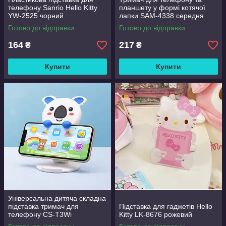
телефону Sanrio Hello Kitty
планшету у формі котячої
YW-2525 чорний
лапки SAM-4338 середня
Готово до відправки
Готово до відправки
164
217
₴
₴
Купити
Купити
Універсальна дитяча складна
підставка тримач для
Підставка для гаджетів Hello
телефону CS-T3Wi
Kitty LK-8676 рожевий