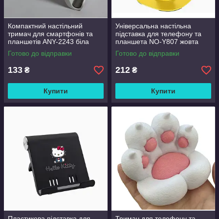
Компактний настільний
Універсальна настільна
тримач для смартфонів та
підставка для телефону та
планшетів ANY-2243 біла
планшета NO-Y807 жовта
Готово до відправки
Готово до відправки
133
212
₴
₴
Купити
Купити
Пластикова підставка для
Тримач для телефону та