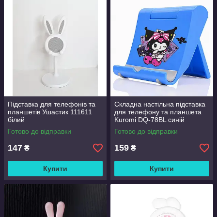
Підставка для телефонів та
Складна настільна підставка
планшетів Ушастик 111611
для телефону та планшета
білий
Kuromi DQ-78BL синій
7х7х9.7 см
Готово до відправки
Готово до відправки
147
159
₴
₴
Купити
Купити