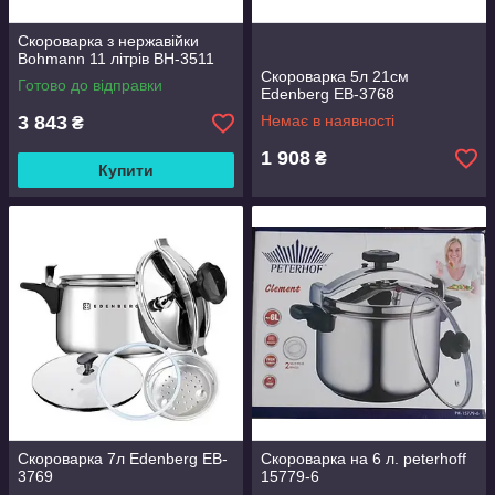
Скороварка з нержавійки
Bohmann 11 літрів BH-3511
Скороварка 5л 21см
Готово до відправки
Edenberg EB-3768
3 843
Немає в наявності
₴
1 908
₴
Купити
Скороварка 7л Edenberg EB-
Скороварка на 6 л. peterhoff
3769
15779-6