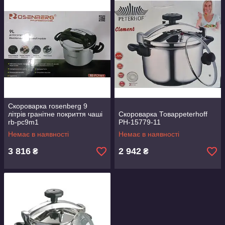
Скороварка rosenberg 9
літрів гранітне покриття чаші
Скороварка Товарpeterhoff
rb-pc9m1
PH-15779-11
Немає в наявності
Немає в наявності
3 816
2 942
₴
₴