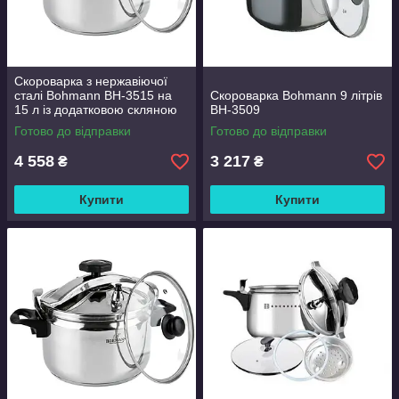
Скороварка з нержавіючої
сталі Bohmann BH-3515 на
Скороварка Bohmann 9 літрів
15 л із додатковою скляною
BH-3509
кришкою
Готово до відправки
Готово до відправки
4 558
3 217
₴
₴
Купити
Купити