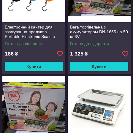
Електронний кантер для
Вага торгівельна з
зважування продуктів
акумулятором DN-1655 на 50
Portable Electronic Scale з
кг 6V
дисплеєм побутові ваги до 40
Готово до відправки
Готово до відправки
кг
186
1 325
₴
₴
Купити
Купити