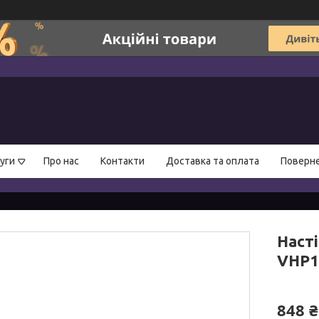
уги
Про нас
Контакти
Доставка та оплата
Поверне
Наст
VHP1
848 ₴