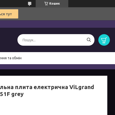
Кошик
ння та обмін
ільна плита електрична ViLgrand
51F grey