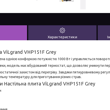
Характеристики
І
а ViLgrand VHP151F Grey
на однією конфоркою потужністю 1000 Вт і управляється поворот
еки, модель має вбудований термостат, що дозволяє уникнути пер
остатичної захистом від перегріву. Завдяки пятиуровневому регу
льну температуру для приготування різних страв.
ки
Настільна плита ViLgrand VHP151F Grey
и
ання