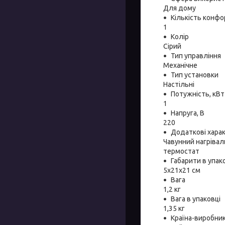
Для дому
Кількість конфо
1
Колір
Сірий
Тип управління
Механічне
Тип установки
Настільні
Потужність, кВт
1
Напруга, В
220
Додаткові хара
Чавунний нагрівал
термостат
Габарити в упако
5х21х21 см
Вага
1,2 кг
Вага в упаковці
1,35 кг
Країна-виробни