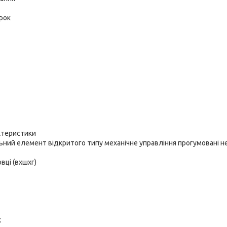
рок
ктеристики
ьний елемент відкритого типу механічне управління прогумовані н
вці (вхшхг)
к