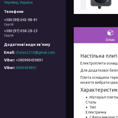
Чернівці, Україна
+380 (99) 043-98-91
Сергій
+380 (97) 058-28-23
Сергій
Опис
cholan2210@gmail.com
Настільна плит
+380990439891
Електроплита оснаще
Viber
0990439891
Для додаткової безп
Плита оснащена терм
можете вибрати ідеа
Характеристи
Матеріал плитк
Сталь
Тип
Електрична
Сфера використ