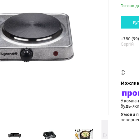
Готово д
Ку
+380 (99
Сергій
У компан
будь-яки
повернен