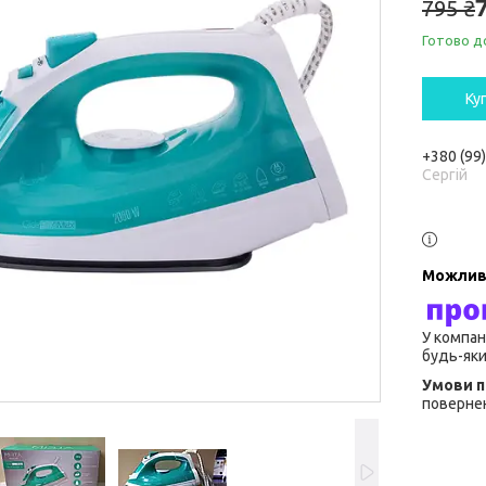
795 ₴
Готово д
Ку
+380 (99
Сергій
У компан
будь-яки
повернен