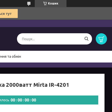
Кошик
ння та обмін
а 2000ватт Mirta IR-4201
0
0
0
0
0
0
0
0
илось