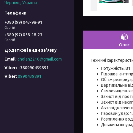
Чернівці, Україна
+380 (99) 043-98-91
Сергій
+380 (97) 058-28-23
Сергій
Опис
cholan2210@gmail.com
Технічні характерист
+380990439891
Потужність, Вт:
Підошва:
антипр
Viber
0990439891
Об'єм резервуар
Вертикальне ві
Самоочищення в
Захист від проті
Захист від накипу
Автовідключенн
Паровий удар:
1
Розпилення вод
Довжина шнура,