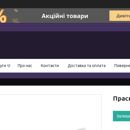
уги
Про нас
Контакти
Доставка та оплата
Поверне
Праск
Залиш