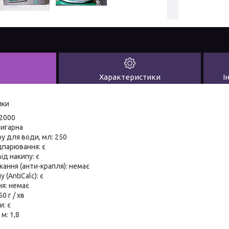
Характеристики
І
ики
2000
игарна
у для води, мл:
250
дпарювання:
є
ід накипу:
є
кання (анти-крапля):
немає
 (AntiCalc):
є
я:
немає
50 г / хв
и:
є
 м:
1,8