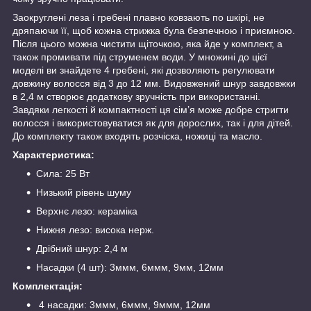
Заокруглені леза і гребені плавно ковзають по шкірі, не
дряпаючи її, щоб кожна стрижка була безпечною і приємною.
Після цього можна чистити щіточкою, яка йде у комплект, а
також промивати під струменем води. У множині до цієї
моделі ви знайдете 4 гребені, які дозволяють регулювати
довжину волосся від 3 до 12 мм. Видовжений шнур завдовжки
в 2,4 м створює додаткову зручність при використанні.
Завдяки легкості й компактності ця сім’я може добре стригти
волосся і використовуватися як для дорослих, так і для дітей.
До комплекту також входять розчіска, ножиці та масло.
Характеристика:
Сила: 25 Вт
Низький рівень шуму
Верхнє лезо: кераміка
Нижня лезо: висока нерж.
Дрібний шнур: 2,4 м
Насадки (4 шт): 3ммм, 6ммм, 9мм, 12мм
Комплектація:
4 насадки: 3ммм, 6ммм, 9ммм, 12мм