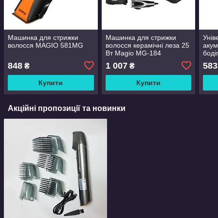
Машинка для стрижки
Машинка для стрижки
Унів
волосся MAGIO 581MG
волосся керамічні леза 25
акум
Вт Magio МG-184
боді
для 
848
1 007
583
₴
₴
Купити
Купити
Акційні пропозиції та новинки