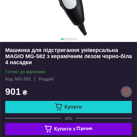
Машинка для підстригання універсальна
MAGIO MG-582 з керамічним лезом чорно-біла
4 насадки
Готово до відправки
Код: MG-582
Роздріб
901
₴
Купити
або
Купити з