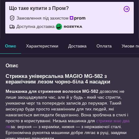
Що таке купити з Пром?
Замовлення під захистом
Доступна доставка
Опис
Характеристики
Доставка
Оплата
Умови п
Опис
Стрижка універсальна MAGIO MG-582 з
керамічним лезом чорно-біла 4 насадки
Мешканка для стриження волосся MG-582
дозволяє не
лише заощаджувати час, але й у будь - який час стригти,
уникаючи черг та попередніх записів до перукаря. Такий
аксесуар буде просто незамінним для тих людей, які
намагаються виглядати бездоганно. Вона зроблена в стилі і
просто в користуванні. Низька машинка для
стрижки має два
ле
за: верхня — з кераміки, нижня — з нержавіючої сталі.
Ергономічна рукоятка машинки добре лягає в руці, завдяки
чому зручно працювати.