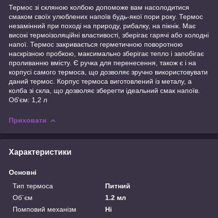
Термос зі скляною колбою допоможе вам насолодитися
смаком своїх улюблених напоїв будь-якої пори року. Термос
незамінний при поході на природу, рибалку, на пікнік. Має
високі термоізоляційні властивості, зберігає гарячі або холодні
напої. Термос закривається герметичною поворотною
наскрізною пробкою, максимально зберігає тепло і запобігає
проливанню вмісту. Є ручка для перенесення, також є і на
корпусі самого термоса, що дозволяє зручно використовувати
даний термос. Корпус термоса виготовлений із металу, а
колба зі скла, що дозволяє зберегти ідеальний смак напоїв.
Об'єм: 1,2 л
Приховати
Характеристики
Основні
Тип термоса
Питний
Об`єм
1.2 мл
Помповий механізм
Ні