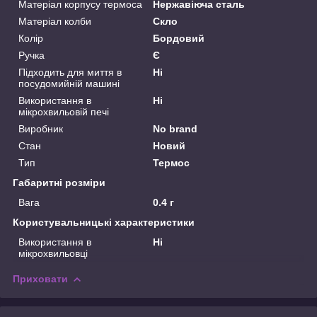
Матеріал корпусу термоса
Нержавіюча сталь
Матеріал колби
Скло
Колір
Бордовий
Ручка
Є
Підходить для миття в
Ні
посудомийній машині
Використання в
Ні
мікрохвильовій печі
Виробник
No brand
Стан
Новий
Тип
Термос
Габаритні розміри
Вага
0.4 г
Користувальницькі характеристики
Використання в
Ні
мікрохвильовці
Приховати