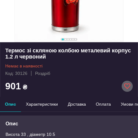
Термос зі скляною колбою металевий корпус
1.2 л червоний
Немає в наявності
Код: 30126
Роздріб
901
₴
Опис
Характеристики
Доставка
Оплата
Умови п
Опис
Висота 33 , діаметр 10.5