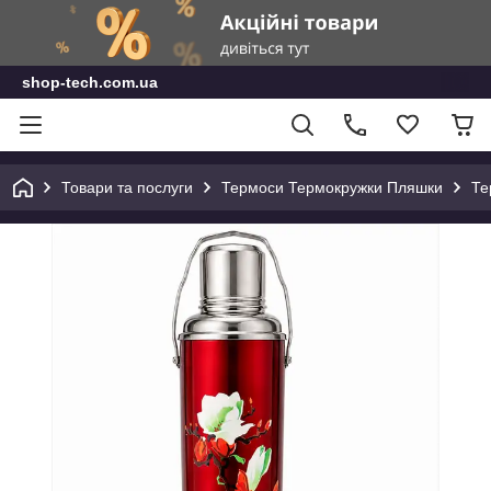
shop-tech.com.ua
Товари та послуги
Термоси Термокружки Пляшки
Те