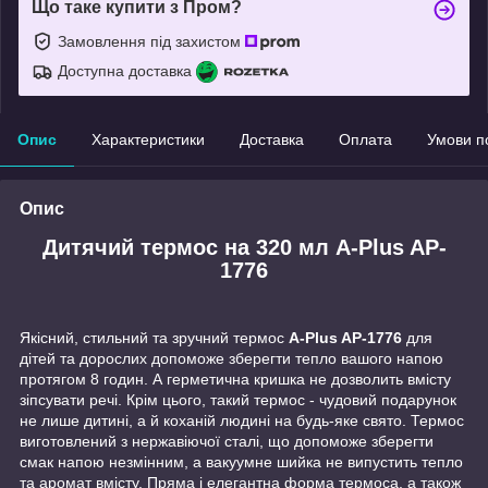
Що таке купити з Пром?
Замовлення під захистом
Доступна доставка
Опис
Характеристики
Доставка
Оплата
Умови п
Опис
Дитячий термос на 320 мл A-Plus AP-
1776
Якісний, стильний та зручний термос
A-Plus AP-1776
для
дітей та дорослих допоможе зберегти тепло вашого напою
протягом 8 годин. А герметична кришка не дозволить вмісту
зіпсувати речі. Крім цього, такий термос - чудовий подарунок
не лише дитині, а й коханій людині на будь-яке свято. Термос
виготовлений з нержавіючої сталі, що допоможе зберегти
смак напою незмінним, а вакуумне шийка не випустить тепло
та аромат вмісту. Пряма і елегантна форма термоса, а також