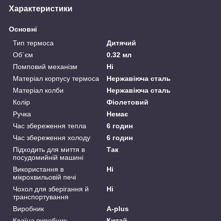
Характеристики
Основні
Тип термоса
Дитячий
Об`єм
0.32 мл
Помповий механізм
Ні
Матеріал корпусу термоса
Нержавіюча сталь
Матеріал колби
Нержавіюча сталь
Колір
Фіолетовий
Ручка
Немає
Час збереження тепла
6 годин
Час збереження холоду
6 годин
Підходить для миття в
Так
посудомийній машині
Використання в
Ні
мікрохвильовій печі
Чохол для зберігання й
Ні
транспортування
Виробник
A-plus
Країна виробник
Китай