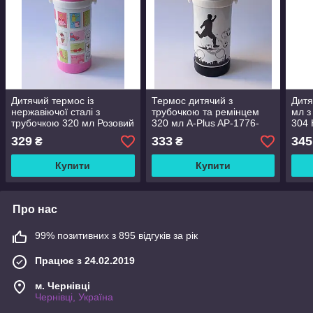
Дитячий термос із
Термос дитячий з
Дитя
нержавіючої сталі з
трубочкою та ремінцем
мл з
трубочкою 320 мл Розовий
320 мл A-Plus AP-1776-
304 
A-Plus 1776pink
black
16.5
329
333
345
₴
₴
Купити
Купити
Про нас
99% позитивних з 895 відгуків за рік
Працює з 24.02.2019
м. Чернівці
Чернівці, Україна