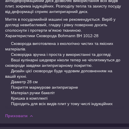
антидеформаційний диск дозволяє використання всіх видів
плит, зокрема індукційних. Розподілу тепла та захисту посуду
від деформації сприяє антипригарний диск.
Миття в посудомийній машині не рекомендується. Виріб у
догляді невибагливий, гладку і рівну поверхню досить
сполоснути і протерти м'якою тканиною.
Характеристики Сковорода Bohmann BH 1012-28
Сковорода виготовлена з екологічно чистих та якісних
матеріалів.
Сковорідка зручна і проста у використанні та догляді.
Ваші кулінарні шедеври ніколи тепер не чіплятимуться до
сковороди завдяки антипригарному покриттю.
Дизайн цієї сковороди буде чудовим доповненням на
вашій кухні.
Діаметр 28 см
Покриття мармурове антипригарне
Матеріал ручки бакеліт
Кришка в комплекті
Підходить для всіх видів плит у тому числі індукційних
Приховати