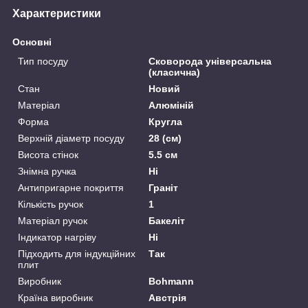
Характеристики
Основні
Тип посуду
Сковорода універсальна
(класична)
Стан
Новий
Матеріал
Алюміній
Форма
Кругла
Верхній діаметр посуду
28 (см)
Висота стінок
5.5 см
Знімна ручка
Ні
Антипригарне покриття
Граніт
Кількість ручок
1
Матеріал ручок
Бакеліт
Індикатор нагріву
Ні
Підходить для індукційних
Так
плит
Виробник
Bohmann
Країна виробник
Австрія