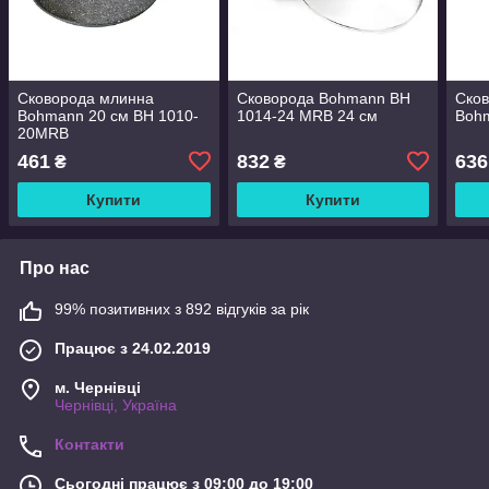
Сковорода млинна
Сковорода Bohmann BH
Сков
Bohmann 20 см BH 1010-
1014-24 MRB 24 см
Boh
20MRB
461
832
636
₴
₴
Купити
Купити
Про нас
99% позитивних з 892 відгуків за рік
Працює з 24.02.2019
м. Чернівці
Чернівці, Україна
Контакти
Сьогодні працює з 09:00 до 19:00