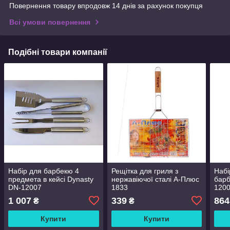
Повернення товару впродовж 14 днів за рахунок покупця
Всі умови повернення
Подібні товари компанії
Набір для барбекю 4
Рещітка для гриля з
Набі
предмета в кейсі Dynasty
нержавіючої сталі А-Плюс
барб
DN-12007
1833
1200
1 007
339
864
₴
₴
Купити
Купити