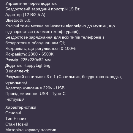
Управління через додаток;
Бездротовий зарядний пристрій 15 Вт;
Адаптер (12 В/2,5 А)
Bluetooth 5.0;
Колірні теми можна змінювати відповідно до музики, що
відтворюється (елемент конфігурації);
Бездротове заряджання для всіх типів телефонів з
бездротовим обладнанням QI;
Яскравість, що регулюється 0-100%;
Яскравість: 2800 - 6500К;
Розмір: 225x230x82 мм.
Додаток: HappyLighting;
В комплекті:
Розумний світильник 3 в 1 (Світильник, бездротова зарядка,
будильник)
Адаптер живлення 220v - USB
Провід живлення USB - Type-C
Інструкція
Характеристики
Основні
Тип Нічник
Стан Новий
Матеріал каркасу пластик