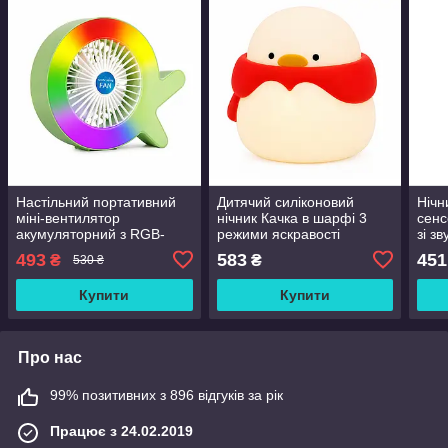
Настільний портативний
Дитячий силіконовий
Нічн
міні-вентилятор
нічник Качка в шарфі 3
сенс
акумуляторний з RGB-
режими яскравості
зі з
підсвіткою USB S37
акумуляторний
Amil
493
583
451
₴
₴
530 ₴
Colorful Light Fan Зелений
Купити
Купити
Про нас
99% позитивних з 896 відгуків за рік
Працює з 24.02.2019