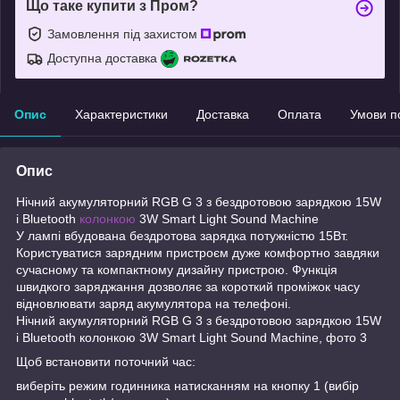
Що таке купити з Пром?
Замовлення під захистом
Доступна доставка
Опис
Характеристики
Доставка
Оплата
Умови п
Опис
Нічний акумуляторний RGB G 3 з бездротовою зарядкою 15W
і Bluetooth
колонкою
3W Smart Light Sound Machine
У лампі вбудована бездротова зарядка потужністю 15Вт.
Користуватися зарядним пристроєм дуже комфортно завдяки
сучасному та компактному дизайну пристрою. Функція
швидкого заряджання дозволяє за короткий проміжок часу
відновлювати заряд акумулятора на телефоні.
Нічний акумуляторний RGB G 3 з бездротовою зарядкою 15W
і Bluetooth колонкою 3W Smart Light Sound Machine, фото 3
Щоб встановити поточний час:
виберіть режим годинника натисканням на кнопку 1 (вибір