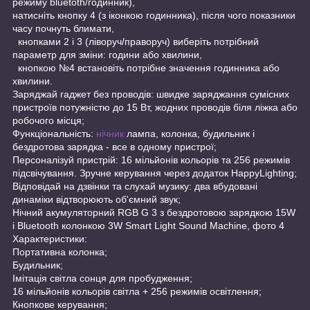
режиму bluetoth/годинник),
натисніть кнопку 4 (з іконкою годинника), після чого показники
часу почнуть блимати,
кнопками 2 і 3 (ліворуч/праворуч) виберіть потрібний
параметр для зміни: години або хвилини,
кнопкою №4 встановіть потрібне значення годинника або
хвилини.
Заряджай гаджет без проводів: швидке заряджання сумісних
пристроїв потужністю до 15 Вт, жодних проводів біля ліжка або
робочого місця;
Функціональність:
нічник
лампа, колонка, будильник і
бездротова зарядка - все в одному пристрої;
Персоналізуй пристрій: 16 мільйонів кольорів та 256 режимів
підсвічування. Зручне керування через додаток HappyLighting;
Відповідай на дзвінки та слухай музику: два вбудовані
динаміки відтворюють об'ємний звук;
Нічний акумуляторний RGB G 3 з бездротовою зарядкою 15W
і Bluetooth колонкою 3W Smart Light Sound Machine, фото 4
Характеристики:
Портативна колонка;
Будильник;
Імітація світла сонця для пробудження;
16 мільйонів кольорів світла + 256 режимів освітлення;
Кнопкове керування;