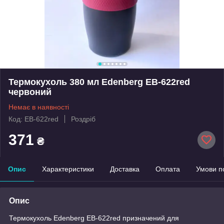
Термокухоль 380 мл Edenberg EB-622red
червоний
Немає в наявності
Код: EB-622red
Роздріб
371
₴
Опис
Характеристики
Доставка
Оплата
Умови п
Опис
Термокухоль Edenberg EB-622red призначений для