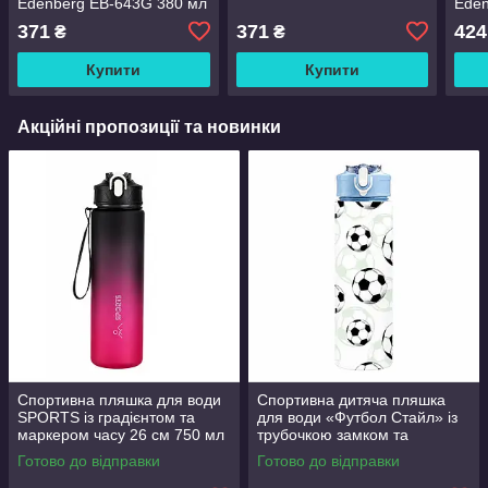
Edenberg EB-643G 380 мл
Eden
мл
371
371
424
₴
₴
Купити
Купити
Акційні пропозиції та новинки
Спортивна пляшка для води
Спортивна дитяча пляшка
SPORTS із градієнтом та
для води «Футбол Стайл» із
маркером часу 26 см 750 мл
трубочкою замком та
Чорно-рожева
ремінцем 25.5 см 750 мл
Готово до відправки
Готово до відправки
синій