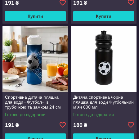
191
191
₴
₴
Купити
Купити
Спортивна дитяча пляшка
Дитяча спортивна чорна
для води «Футбол» із
пляшка для води Футбольний
трубочкою та замком 24 см
м'яч 600 мл
750 мл
Готово до відправки
Готово до відправки
191
180
₴
₴
Купити
Купити