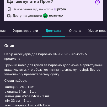
Що таке купити з Пром?
Замовлення під захистом
Доступна доставка
пис
Характеристики
Доставка
Оплата
Умови пове
Опис
Набір аксесуарів для барбекю DN-12023 - кількість 5
предметів
Зручний набір для гриля та барбекю допоможе в приготуванні
шашлику всім, хто обожнює пікніки на свіжому повітрі. Все це
упаковано у презентабельну сумку.
Склад набору:
щипці 35 см - 1шт.
лопатка 34см - 1шт.
вилка для м'яса 34см - 1 шт.
ніж 33 см – 1 шт.
чохол чорний 1шт. - 40х12см