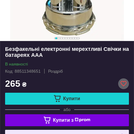
Безфакельні електронні мерехтливі Свічки на
батареях ААА
В наявності
Код: 88511348651
Роздріб
265
₴
Купити
або
Купити з