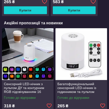
265
583
₴
₴
IP65
Купити
Купити
Акційні пропозиції та новинки
Сенсорний LED-нічник з
Багатофункціональний
пультом ДУ та контурним
сенсорний LED-нічник із
RGB підсвічуванням 16
годинником та пультом
кольорів 800 mAh
дистанційного керування
Готово до відправки
Готово до відправки
318
265
₴
₴