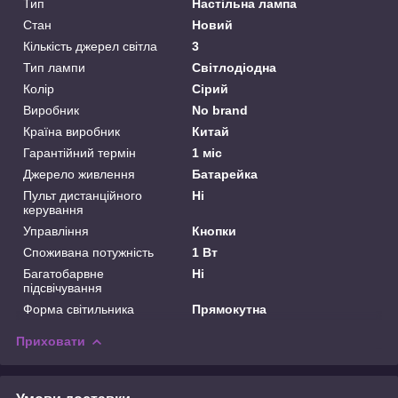
Тип
Настільна лампа
Стан
Новий
Кількість джерел світла
3
Тип лампи
Світлодіодна
Колір
Сірий
Виробник
No brand
Країна виробник
Китай
Гарантійний термін
1 міс
Джерело живлення
Батарейка
Пульт дистанційного
Ні
керування
Управління
Кнопки
Споживана потужність
1 Вт
Багатобарвне
Ні
підсвічування
Форма світильника
Прямокутна
Приховати