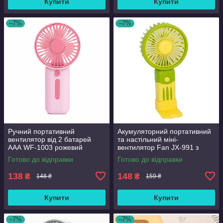
Купити
Купити
–7%
–7%
Ручний портативний
Акумуляторний портативний
вентилятор від 2 батарей
та настільний міні-
ААА WF-1003 рожевий
вентилятор Fan JX-991 з
підставкою
Готово до відправки
Готово до відправки
138
148
₴
₴
148 ₴
159 ₴
Купити
Купити
–7%
–7%