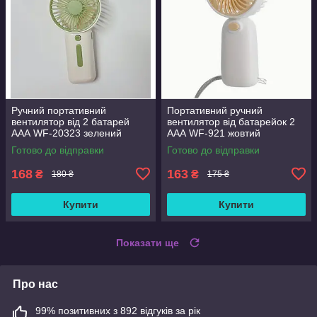
Ручний портативний
Портативний ручний
вентилятор від 2 батарей
вентилятор від батарейок 2
ААА WF-20323 зелений
ААА WF-921 жовтий
Готово до відправки
Готово до відправки
168
163
₴
₴
180 ₴
175 ₴
Купити
Купити
Показати ще
Про нас
99% позитивних з 892 відгуків за рік