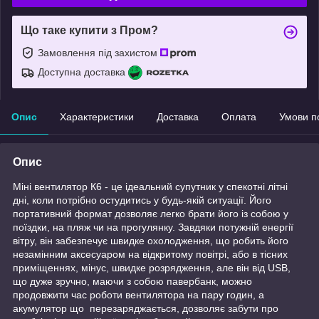
Що таке купити з Пром?
Замовлення під захистом
Доступна доставка
Опис
Характеристики
Доставка
Оплата
Умови п
Опис
Міні вентилятор К6 - це ідеальний супутник у спекотні літні
дні, коли потрібно остудитись у будь-якій ситуації. Його
портативний формат дозволяє легко брати його із собою у
поїздки, на пляж чи на прогулянку. Завдяки потужній енергії
вітру, він забезпечує швидке охолодження, що робить його
незамінним аксесуаром на відкритому повітрі, або в тісних
приміщеннях, мінус, швидке розрядження, але він від USB,
що дуже зручно, маючи з собою павербанк, можно
продовжити час роботи вентилятора на пару годин, а
акумулятор що перезаряджається, дозволяє забути про