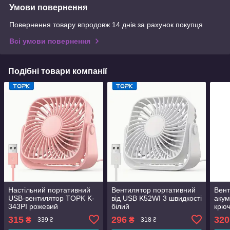
Умови повернення
Повернення товару впродовж 14 днів за рахунок покупця
Всі умови повернення
Подібні товари компанії
Настільний портативний
Вентилятор портативний
Вент
USB-вентилятор TOPK K-
від USB K52WI 3 швидкості
акум
343PI рожевий
білий
крю
біли
315
296
320
₴
₴
339 ₴
318 ₴