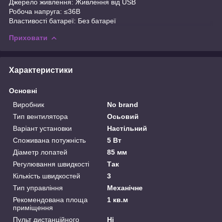
Джерело живлення: Живлення від USB
Робоча напруга: ≤36В
Властивості батареї: Без батареї
Приховати
Характеристики
Основні
Виробник
No brand
Тип вентилятора
Осьовий
Варіант установки
Настільний
Споживана потужність
5 Вт
Діаметр лопатей
85 мм
Регулювання швидкості
Так
Кількість швидкостей
3
Тип управління
Механічне
Рекомендована площа
1 кв.м
приміщення
Пульт дистанційного
Ні