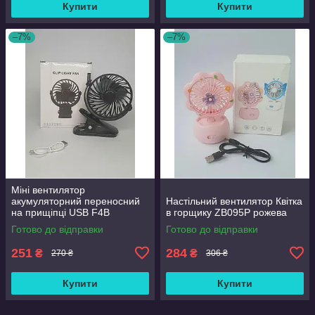
Купити
Купити
–7%
–7%
Міні вентилятор
акумуляторний переносний
Настільний вентилятор Квітка
на прищіпці USB F4B
в горщику ZB095P рожева
Готово до відправки
Готово до відправки
251
284
₴
₴
270 ₴
306 ₴
Купити
Купити