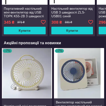
Портативний настільний
Настільний вентилятор від
Наст
міні-вентилятор від USB
USB 3 швидкості ZLS-
USB 
TOPK K55-2B 3 швидкості
USB01 синій
рож
чорний
345
308
296
₴
₴
371 ₴
331 ₴
Купити
Купити
Акційні пропозиції та новинки
–7%
–7%
Вентилятор настільний
Настільний міні вентилятор
ультра компактний від мережі