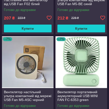
від USB Fan F02 білий
USB Fan M5-BE синій
Готово до відправки
Готово до відправки
207
212
₴
₴
223 ₴
228 ₴
Купити
Купити
–7%
–7%
Вентилятор настільний
Вентилятор портативний
ультра компактний від мережі
акумуляторний USB MINI
USB Fan M5-ASC чорний
FAN FC-6353 green
Готово до відправки
Готово до відправки