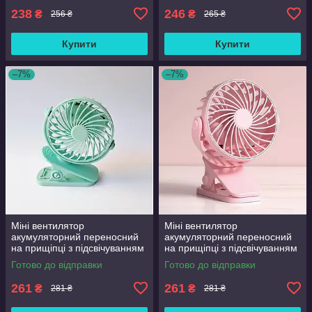
238
246
₴
₴
256 ₴
265 ₴
Купити
Купити
–7%
–7%
Міні вентилятор
Міні вентилятор
акумуляторний переносний
акумуляторний переносний
на прищіпці з підсвічуванням
на прищіпці з підсвічуванням
USB F4G
USB F8G-12
Готово до відправки
Готово до відправки
261
261
₴
₴
281 ₴
281 ₴