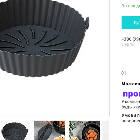
Готово д
Ку
+380 (99
Сергій
У компан
будь-яки
повернен