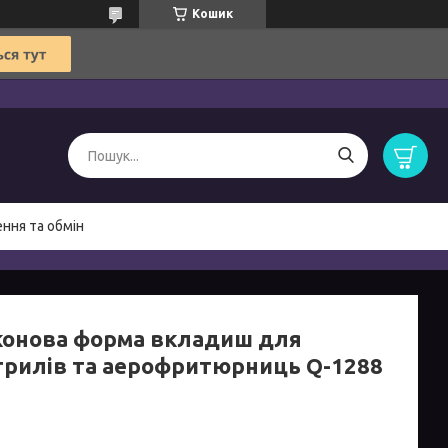
Кошик
ння та обмін
конова форма вкладиш для
грилів та аерофритюрниць Q-1288