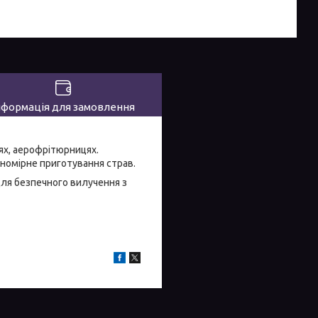
нформація для замовлення
ях, аерофрітюрницях.
вномірне приготування страв.
 для безпечного вилучення з