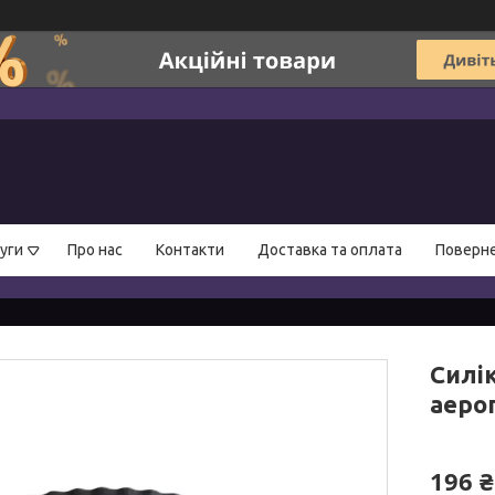
уги
Про нас
Контакти
Доставка та оплата
Поверне
Силі
аеро
196 ₴