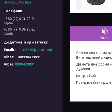
Чернівці, Україна
+380 (99) 043-98-91
Сергій
+380 (97) 058-28-23
Сергій
Опис
cholan2210@gmail.com
Силіконова форма для
+380990439891
Виготовлений з харчо
Діаметр дна форми – 1
Viber
0990439891
духовки.
Колір- сірий
Прекрасний вибір для 