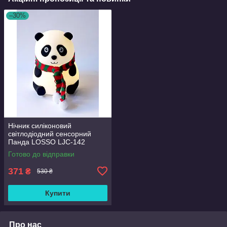
–30%
Нічник силіконовий
світлодіодний сенсорний
Панда LOSSO LJC-142
Готово до відправки
371
₴
530 ₴
Купити
Про нас