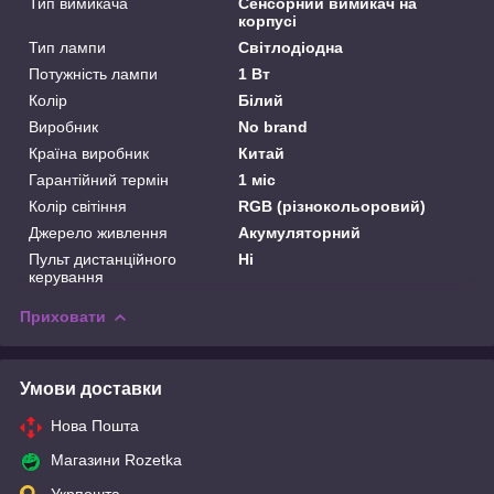
Тип вимикача
Сенсорний вимикач на
корпусі
Тип лампи
Світлодіодна
Потужність лампи
1 Вт
Колір
Білий
Виробник
No brand
Країна виробник
Китай
Гарантійний термін
1 міс
Колір світіння
RGB (різнокольоровий)
Джерело живлення
Акумуляторний
Пульт дистанційного
Ні
керування
Приховати
Умови доставки
Нова Пошта
Магазини Rozetka
Укрпошта