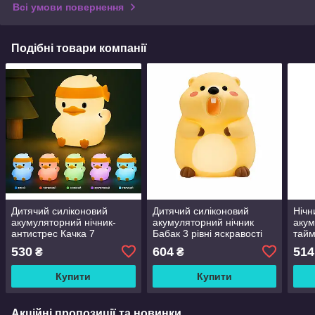
Всі умови повернення
Подібні товари компанії
Дитячий силіконовий
Дитячий силіконовий
Нічн
акумуляторний нічник-
акумуляторний нічник
акум
антистрес Качка 7
Бабак 3 рівні яскравості
тай
кольорів RGB з таймером
сенсорний LED
Зел
530
604
514
₴
₴
Купити
Купити
Акційні пропозиції та новинки