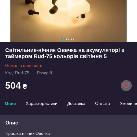
Світильник-нічник Овечка на акумуляторі з
таймером Rud-75 кольорів світіння 5
Немає в наявності
Код: Rud-75
Роздріб
504
₴
Опис
Характеристики
Доставка
Оплата
Умови п
Опис
Іграшка нічник Овечка