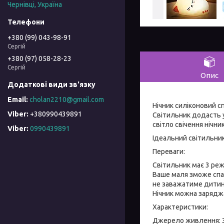
Чернівці, Україна
+380 (99) 043-98-91
Сергій
+380 (97) 058-28-23
Сергій
Опис
cholan2210@gmail.com
Нічник силіконовий с
+380990439891
Світильник додасть у
світло свічення нічн
Viber
0990439891
Ідеальний світильник
Переваги:
Світильник має 3 реж
Ваше маля зможе спат
не заважатиме дитин
Нічник можна зарядж
Характеристики:
Джерело живлення: 3