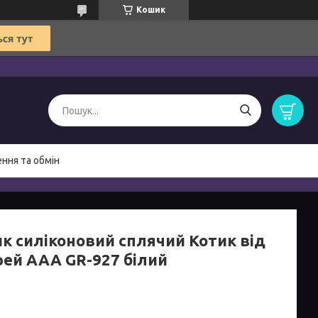
Кошик
ння та обмін
ик силіконовий сплячий Котик від
рей ААА GR-927 білий