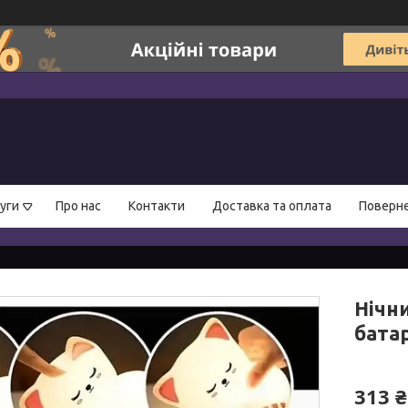
уги
Про нас
Контакти
Доставка та оплата
Поверне
Нічн
бата
313 ₴