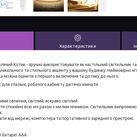
Характеристики
І
плячий Котик - зручно використовувати як настільний світильник та 
нікального та стильного акценту у вашому будинку. Неймовірно м'
ика можна оцінити з першого включення та дотику до нього.
 для спальні, робочого кабінету дитячої кімнати.
ими свічення, світлий, яскраво світлий
и спокійно всю ніч разом з милим нічником. Світильник випромінює
і.
ати від мережі, комп'ютера та портативного зарядного пристрою.
 батареї ААА