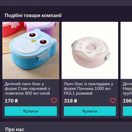
Подібні товари компанії
Дитячий ланч бокс у
Ланч бокс із приладами у
Дитя
формі Сови харчовий з
формі Пончика 1000 мл
Happ
ложечкою 800 мл синій
HGL1 рожевий
труб
Ret-38
2672
170
318
196
₴
₴
Купити
Купити
Про нас