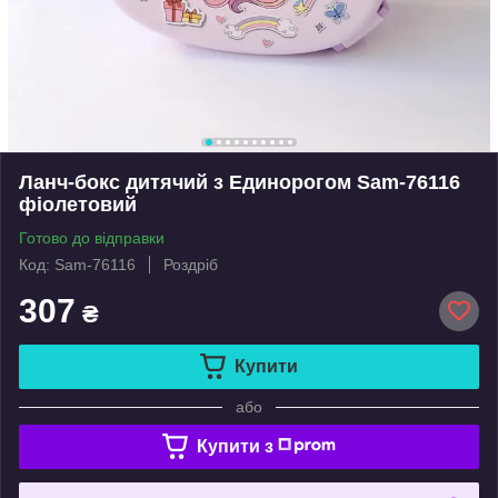
Ланч-бокс дитячий з Единорогом Sam-76116
фіолетовий
Готово до відправки
Код: Sam-76116
Роздріб
307
₴
Купити
або
Купити з