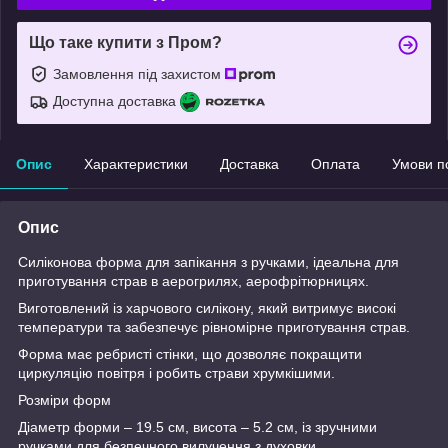
Що таке купити з Пром?
Замовлення під захистом
Доступна доставка
Опис
Характеристики
Доставка
Оплата
Умови п
Опис
Силіконова форма для запікання з ручками, ідеальна для
приготування страв в аерогрилях, аерофрітюрницях.
Виготовлений із харчового силікону, який витримує високі
температури та забезпечує рівномірне приготування страв.
Форма має ребристі стінки, що дозволяє покращити
циркуляцію повітря і робить страви хрумкішими.
Розміри форм
Діаметр форми – 19.5 см, висота – 5.2 см, із зручними
ручками для безпечного вилучення з духовки.