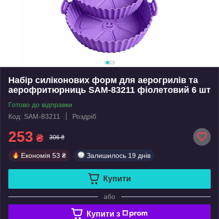
Набір силіконових форм для аерогрилів та
аерофритюрниць SAM-83211 фіолетовий 6 шт
Готово до відправки
Код: SAM-83211
Роздріб
253
₴
306 ₴
Економія
53 ₴
Залишилось
19 днів
Купити
або
Купити з