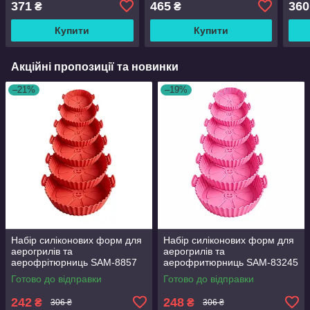
371
465
360
₴
₴
см - 20.5 х 4.5 см
сіри
Купити
Купити
Акційні пропозиції та новинки
–21%
–19%
Набір силіконових форм для
Набір силіконових форм для
аерогрилів та
аерогрилів та
аерофрітюрниць SAM-8857
аерофритюрниць SAM-83245
червоний 6 шт
рожевий 6 шт
Готово до відправки
Готово до відправки
242
248
₴
₴
306 ₴
306 ₴