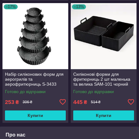
–17%
–13%
Набір силіконових форм для
Силіконові форми для
аерогрилів та
фритюрниць 2 шт маленька
аерофритюрниць S-3433
та велика SAM-101 чорний
чорний 6 шт
Готово до відправки
Готово до відправки
253
445
₴
₴
306 ₴
514 ₴
Купити
Купити
Про нас