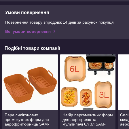
Умови повернення
Повернення товару впродовж 14 днів за рахунок покупця
Всі умови повернення
Подібні товари компанії
Пара силіконових
Набір пергаментних форм
Сил
прямокутних форм для
для аерогрилю та
скла
аерофритюрниць SAM-
мультипечі 6л 3л SAM-
аер
445OR помаранчевий
8924 по 50 шт 11.5 х 4.5
пря