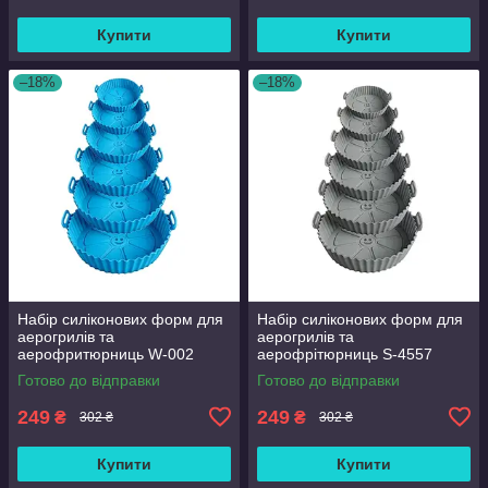
Купити
Купити
–18%
–18%
Набір силіконових форм для
Набір силіконових форм для
аерогрилів та
аерогрилів та
аерофритюрниць W-002
аерофрітюрниць S-4557
синій
сірий 6 шт
Готово до відправки
Готово до відправки
249
249
₴
₴
302 ₴
302 ₴
Купити
Купити