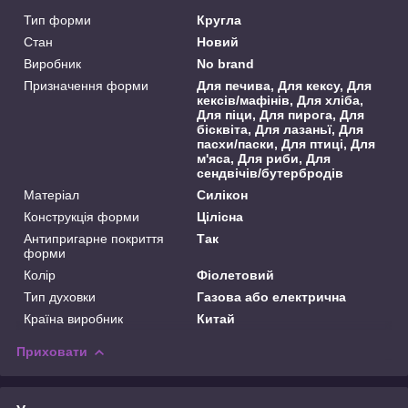
Тип форми
Кругла
Стан
Новий
Виробник
No brand
Призначення форми
Для печива, Для кексу, Для
кексів/мафінів, Для хліба,
Для піци, Для пирога, Для
бісквіта, Для лазаньї, Для
пасхи/паски, Для птиці, Для
м'яса, Для риби, Для
сендвічів/бутербродів
Матеріал
Силікон
Конструкція форми
Цілісна
Антипригарне покриття
Так
форми
Колір
Фіолетовий
Тип духовки
Газова або електрична
Країна виробник
Китай
Приховати