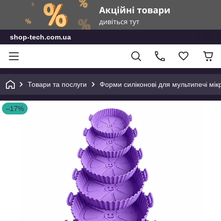
shop-tech.com.ua
Товари та послуги
Форми силіконові для мультипечі мі
–17%